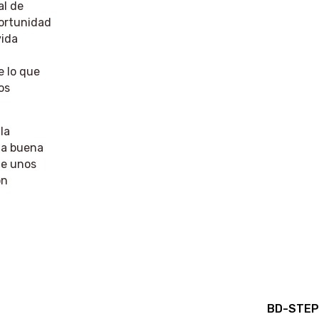
al de
ortunidad
vida
e lo que
os
la
la buena
de unos
ón
BD-STE