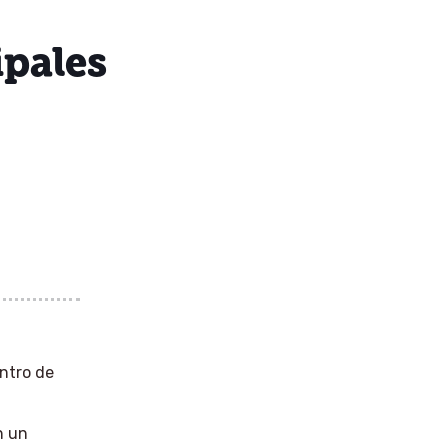
ipales
entro de
n un